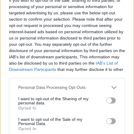
Trautmann László
, a Neumann János Egyetem
If you wish to opt-out of the sale, sharing to third parties, or
egyetemi docense, az MKT Fejlődésgazdasági
processing of your personal or sensitive information for
Szakosztályának elnöke. A beszélgetést
Baráth
targeted advertising by us, please use the below opt-out
Etele
volt Európa-ügyi miniszter, az MKT
section to confirm your selection. Please note that after your
opt-out request is processed you may continue seeing
Fejlesztéspolitikai Szakosztályának elnöke vezeti
interest-based ads based on personal information utilized by
majd.
us or personal information disclosed to third parties prior to
your opt-out. You may separately opt-out of the further
A
62. Közgazdász-vándorgyűlés
nek
2024.
disclosure of your personal information by third parties on the
szeptember 5–6-án
a
Nyíregyházi Egyetem
ad
IAB’s list of downstream participants. This information may
otthont. A konferencia plenáris ülésein
Matolcsy
also be disclosed by us to third parties on the
IAB’s List of
György
jegybankelnök,
Varga Mihály
Downstream Participants
that may further disclose it to other
pénzügyminiszter,
Navracsics Tibor
közigazgatási
third parties.
és területfejlesztési miniszter;
Bóka János
európai
uniós ügyekért felelős miniszter;
Horváth Gábor
, a
Please note that this website/app uses one or more Google
Personal Data Processing Opt Outs
Költségvetési Tanács elnöke és
Szomolai Csaba
, az
services and may gather and store information including but
Állami Számvevőszék alelnöke osztja meg
not limited to your visit or usage behaviour. You may click to
I want to opt-out of the Sharing of my
personal data.
gondolatait a hallgatósággal.
grant or deny consent to Google and its third-party tags to
Opted In
use your data for below specified purposes in below Google
A helyszínen
két plenáris
és
16 szekcióülés
mintegy
consent section.
I want to opt-out of the Sale of my
száz előadója várja majd a résztvevőket. Az idei
Personal Data.
Opted In
konferencia központi témáját a versenyképesség