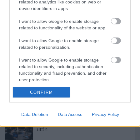
related to analytics like cookies on web or
Ajánlott bejegyzések:
device identifiers in apps.
I want to allow Google to enable storage
Közpénzügyi kihívások a 21. század
related to functionality of the website or app.
elején
I want to allow Google to enable storage
related to personalization.
Pénzügyi kultúra és versenyképesség
I want to allow Google to enable storage
related to security, including authentication
functionality and fraud prevention, and other
user protection.
Az örökölt költségvetési hiány és a
CONFIRM
foglalkoztatás
Data Deletion
Data Access
Privacy Policy
Kvantuméra: a mesterséges intelligencia
után