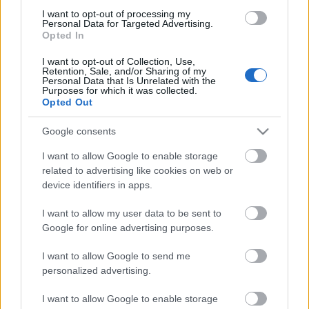
kérdései adják majd. Idén is lesz Bankvezérek
I want to opt-out of processing my
kerekasztala, makrogazdasági elemzői fórum, lesz
Personal Data for Targeted Advertising.
Opted In
szó korrupcióról, innovációról, és az olimpia után
számíthatunk egy-két friss olimpiai bajnokunk
I want to opt-out of Collection, Use,
részvételére is. A konferenciára az MKT tagjai idén is
Retention, Sale, and/or Sharing of my
Personal Data that Is Unrelated with the
jelentős kedvezménnyel regisztrálhatnak.
Purposes for which it was collected.
Opted Out
További információk a programról a
https://kozgazdasz-vandorgyules.blog.hu/
honlapon
Google consents
olvashatók.
I want to allow Google to enable storage
related to advertising like cookies on web or
device identifiers in apps.
I want to allow my user data to be sent to
Címkék:
hírek
program
fejlesztéspolitika
szekciók
Google for online advertising purposes.
Nyíregyháza
kohéziós politika
Magyar Közgazdasági
Társaság
közgazdász-vándorgyűlés
I want to allow Google to send me
personalized advertising.
I want to allow Google to enable storage