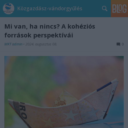
Közgazdász-vándorgyűlés
Mi van, ha nincs? A kohéziós
források perspektívái
MKT admin
•
2024. augusztus 08.
0