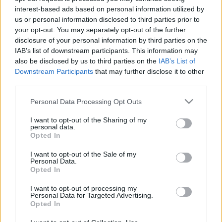
interest-based ads based on personal information utilized by
MKT admin
•
2025. július 31.
0
us or personal information disclosed to third parties prior to
your opt-out. You may separately opt-out of the further
Mostanság teszi közzé az Európai Bizottság az EU
disclosure of your personal information by third parties on the
2028-2034-es költségvetési javaslatát, amellyel
IAB’s list of downstream participants. This information may
kapcsolatban rengeteg kérdés fogalmazódik meg a
also be disclosed by us to third parties on the
IAB’s List of
témával foglalkozó szakemberek részéről. Vajon
Downstream Participants
that may further disclose it to other
megmarad-e a korábbi súlyával a Közös
third parties.
Agrárpolitika? Tud-e reagálni az EU büdzséje a
Please note that this website/app uses one or more Google
versenyképességi…
Personal Data Processing Opt Outs
services and may gather and store information including but
not limited to your visit or usage behaviour. You may click to
I want to opt-out of the Sharing of my
personal data.
grant or deny consent to Google and its third-party tags to
Opted In
use your data for below specified purposes in below Google
consent section.
I want to opt-out of the Sale of my
Personal Data.
Opted In
I want to opt-out of processing my
Personal Data for Targeted Advertising.
Opted In