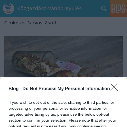
Közgazdász-vándorgyűlés
Címkék
»
Darvas_Zsolt
Blog -
Do Not Process My Personal Information
If you wish to opt-out of the sale, sharing to third parties, or
processing of your personal or sensitive information for
targeted advertising by us, please use the below opt-out
section to confirm your selection. Please note that after your
Quo vadis, uniós költségvetés?
opt-out request is processed you may continue seeing