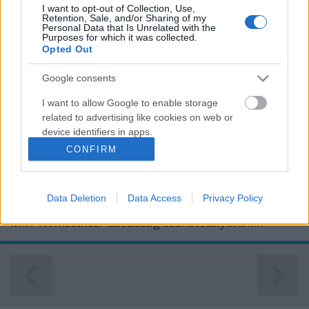
I want to opt-out of Collection, Use,
Retention, Sale, and/or Sharing of my
Personal Data that Is Unrelated with the
Purposes for which it was collected.
Opted Out
Google consents
Nemzetközi gazdasági szekció
I want to allow Google to enable storage
MKT admin
•
2021. szeptember 23.
0
related to advertising like cookies on web or
device identifiers in apps.
A COVID-pandémia hatása a nemzetközi
CONFIRM
kereskedelmi kockázatokra - kerekasztal beszélgetés
I want to allow my user data to be sent to
Google for online advertising purposes.
Bevezető előadás:Jákli Gergely elnök-vezérigazgató,
EXIM Kerekasztal-beszélgetésModerátor: Galambos
Data Deletion
Data Access
Privacy Policy
I want to allow Google to send me
Tamás ügyvezető igazgató, Swoosh Capital Kft., az
personalized advertising.
MKT Nemzetközi Gazdaság Szakosztályának…
I want to allow Google to enable storage
related to analytics like cookies on web or
device identifiers in apps.
I want to allow Google to enable storage