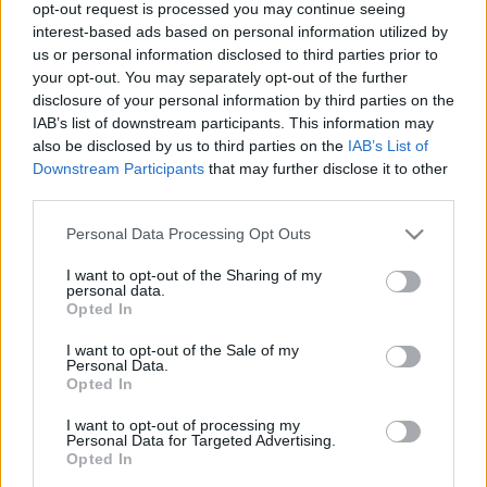
opt-out request is processed you may continue seeing
Magyarország lehetőségei
interest-based ads based on personal information utilized by
us or personal information disclosed to third parties prior to
MKT admin
•
2025. szeptember 05.
0
your opt-out. You may separately opt-out of the further
disclosure of your personal information by third parties on the
Új nemzetközi világrend(etlenség) – Magyarország
IAB’s list of downstream participants. This information may
lehetőségei Szekcióelnök: Galambos
also be disclosed by us to third parties on the
IAB’s List of
Tamás társalapító, Cognitudo.ai, a GTTSZ főtitkár-
Downstream Participants
that may further disclose it to other
helyettese, az MKT Nemzetközi Gazdaság
third parties.
Szakosztályának elnöke Bevezető előadás:Sass
Magdolna igazgató, HUN-REN KRTK Világgazdasági
Please note that this website/app uses one or more Google
Personal Data Processing Opt Outs
services and may gather and store information including but
Intézet, az ICEG EC külső…
not limited to your visit or usage behaviour. You may click to
I want to opt-out of the Sharing of my
personal data.
grant or deny consent to Google and its third-party tags to
Opted In
use your data for below specified purposes in below Google
consent section.
I want to opt-out of the Sale of my
Personal Data.
Opted In
I want to opt-out of processing my
Personal Data for Targeted Advertising.
Opted In