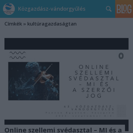
Közgazdász-vándorgyűlés
Címkék
»
kultúragazdaságtan
Online szellemi svédasztal – MI és a