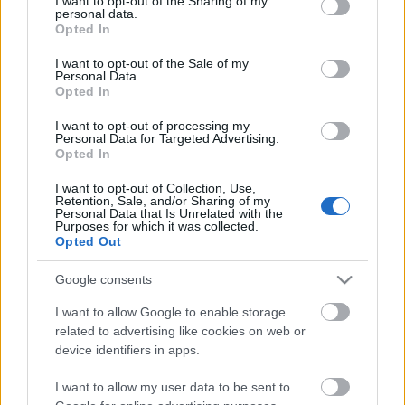
not limited to your visit or usage behaviour. You may click to
I want to opt-out of the Sharing of my
personal data.
grant or deny consent to Google and its third-party tags to
Opted In
use your data for below specified purposes in below Google
consent section.
I want to opt-out of the Sale of my
Personal Data.
Analógiából Digitáliába. Könyvkiadás
Opted In
Hess Andrástól a MI-ig
I want to opt-out of processing my
Personal Data for Targeted Advertising.
MKT admin
•
2023. szeptember 06.
0
Opted In
I want to opt-out of Collection, Use,
Idén ünnepeljük az első magyar nyelvű nyomtatott
Retention, Sale, and/or Sharing of my
Personal Data that Is Unrelated with the
könyv, Hess András Budai krónikája megjelenésének
Purposes for which it was collected.
550. évfordulóját. Az évforduló kapcsán a
Opted Out
könyvkiadás, könyvkereskedelem, a könyvolvasási
szokások változásáról szervezte meg vándorgyűlési
Google consents
szekcióját a Magyar Közgazdasági Társaság (MKT)…
I want to allow Google to enable storage
related to advertising like cookies on web or
device identifiers in apps.
I want to allow my user data to be sent to