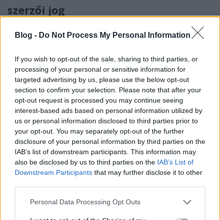
szerzői jog
MKT admin
•
2025. szeptember 04.
0
Blog -
Do Not Process My Personal Information
Online szellemi svédasztal – MI és a szerzői jog - a
If you wish to opt-out of the sale, sharing to third parties, or
63. Közgazdász-vándorgyűlés kultúragazdasági
processing of your personal or sensitive information for
szekciója Szekcióelnök: Birinyi József népzenekutató,
targeted advertising by us, please use the below opt-out
filmrendező, a KÓTA társelnöke, a Hungarikum
section to confirm your selection. Please note that after your
Szövetség elnöke, az MKT Kultúragazdasági
opt-out request is processed you may continue seeing
Szakosztályának elnökeA kerekasztal-beszélgetés…
interest-based ads based on personal information utilized by
us or personal information disclosed to third parties prior to
your opt-out. You may separately opt-out of the further
disclosure of your personal information by third parties on the
IAB’s list of downstream participants. This information may
also be disclosed by us to third parties on the
IAB’s List of
Downstream Participants
that may further disclose it to other
third parties.
Please note that this website/app uses one or more Google
Personal Data Processing Opt Outs
services and may gather and store information including but